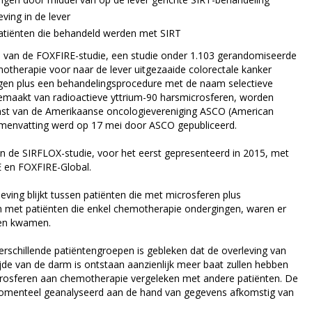
eving in de lever
atiënten die behandeld werden met SIRT
 van de FOXFIRE-studie, een studie onder 1.103 gerandomiseerde
motherapie voor naar de lever uitgezaaide colorectale kanker
gen plus een behandelingsprocedure met de naam selectieve
gemaakt van radioactieve yttrium-90 harsmicrosferen, worden
omst van de Amerikaanse oncologievereniging ASCO (American
 samenvatting werd op 17 mei door ASCO gepubliceerd.
n de SIRFLOX-studie, voor het eerst gepresenteerd in 2015, met
 en FOXFIRE-Global.
leving blijkt tussen patiënten die met microsferen plus
 met patiënten die enkel chemotherapie ondergingen, waren er
oren kwamen.
erschillende patiëntengroepen is gebleken dat de overleving van
jde van de darm is ontstaan aanzienlijk meer baat zullen hebben
crosferen aan chemotherapie vergeleken met andere patiënten. De
 momenteel geanalyseerd aan de hand van gegevens afkomstig van