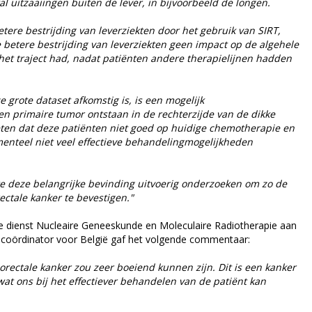
l uitzaaiingen buiten de lever, in bijvoorbeeld de longen.
ere bestrijding van leverziekten door het gebruik van SIRT,
 betere bestrijding van leverziekten geen impact op de algehele
 het traject had, nadat patiënten andere therapielijnen hadden
e grote dataset afkomstig is, is een mogelijk
n primaire tumor ontstaan in de rechterzijde van de dikke
ten dat deze patiënten niet goed op huidige chemotherapie en
enteel niet veel effectieve behandelingmogelijkheden
deze belangrijke bevinding uitvoerig onderzoeken om zo de
ectale kanker te bevestigen."
e dienst Nucleaire Geneeskunde en Moleculaire Radiotherapie aan
UN-coördinator voor België gaf het volgende commentaar:
orectale kanker zou zeer boeiend kunnen zijn. Dit is een kanker
 wat ons bij het effectiever behandelen van de patiënt kan