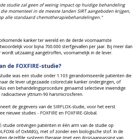
e studie zal geen of weinig impact op huidige behandeling
 die momenteel in de meeste landen SIRT aangeboden krijgen,
 op alle standaard chemotherapiebehandelingen."
voorkomende kanker ter wereld en de derde voornaamste
oordelijk voor bijna 700.000 sterfgevallen per jaar. Bij meer dan
 wordt uitzaaiing aangetroffen, voornamelijk in de lever.
an de FOXFIRE-studie?
udie was een studie onder 1.103 gerandomiseerde patiënten die
aar de lever uitgezaaide colorectale kanker ondergingen, of
plus een behandelingsprocedure genaamd selectieve inwendige
 radioactieve yttrium-90 harsmicrosferen.
neert de gegevens van de SIRFLOX-studie, voor het eerst
ee nieuwe studies - FOXFIRE en FOXFIRE-Global.
studie ontvingen patiënten in één arm van de studie op
LFOX6 of OxMdG), met of zonder een biologische stof. In de
nten dezelfde systeem therapie (met een dosisaanpassing van