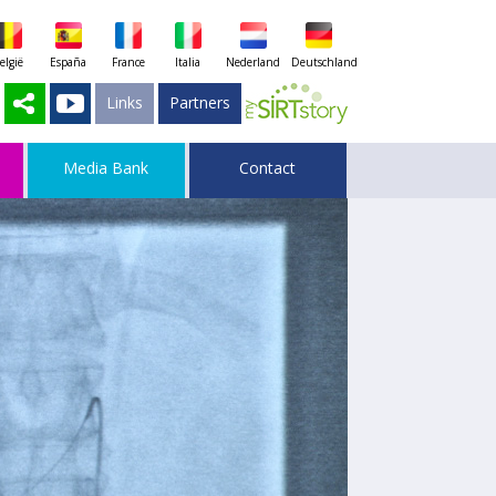
elgië
España
France
Italia
Nederland
Deutschland
Links
Partners
Media Bank
Contact