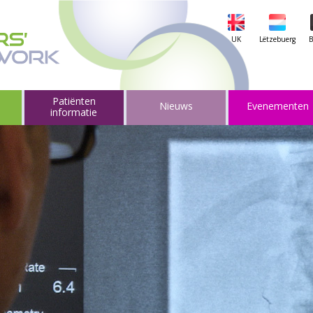
UK
Lëtzebuerg
B
Patiënten
Nieuws
Evenementen
informatie