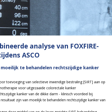
bineerde analyse van FOXFIRE-
tijdens ASCO
 moeilijk te behandelen rechtszijdige kanker
oor toevoeging van selectieve inwendige bestraling [SIRT] aan op
motherapie voor uitgezaaide colorectale kanker
tszijdige kanker van de dikke darm - klinisch voordeel bij
 resultaat zijn van moeilijk te behandelen rechtszijdige kanker van
iingen door middel van op de lever gerichte SIRT-behandeling