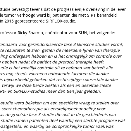
ie bevestigt tevens dat de progressievrije overleving in de lever
 de tumor verhoogd werd bij patiënten die met SIRT behandeld
de in 2015 gepresenteerde SIRFLOX-studie.
rofessor Ricky Sharma, coördinator voor SUN, het volgende:
tandaard voor gerandomiseerde fase 3 klinische studies vormt,
ante resultaten te zien, gezien de meerdere lijnen van therapie
ling ondergaan hebben en is het onmogelijk om controle over
 hebben nadat de patiënt de protocol therapie heeft
udie is het moeilijk controle uit te oefenen wat betreft alle
ers nog steeds voorheen onbekende factoren die kanker
is bijvoorbeeld gebleken dat rechtszijdige colorectale kanker
r, terwijl we deze beide ziekten als een en dezelfde ziekte
E- en SIRFLOX-studies meer dan tien jaar geleden.
tudie werd bekeken om een specifieke vraag te stellen over
 soort chemotherapie als eerstelijnsbehandeling voor
as de grootste fase 3 studie die ooit in de geschiedenis van
e studie namen patiënten deel waarbij een slechte prognose wat
 vastgesteld, en waarbij de oorspronkelijke tumor vaak was