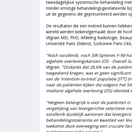
tweedagelijkse systemische behandeling met 
minder ernstige behandelingsgerelateerde bijw
uit de gegevens die gepresenteerd werden o
De resultaten die een invloed kunnen hebben
wereld werden bekendgemaakt door de hoof
Vilgrain MD, PhD, Afdeling Radiologie, Beauj
Université Paris Diderot, Sorbonne Paris Cité,
"Noch sorafenib, noch SIR-Spheres Y-90-har
algehele overlevingskansen (OS - Overall S
Vilgrain.
"Ondanks dat 26,6% van de patiënt
toegediend kregen, was er geen significant 
van de 'intention-to-treat' populatie [ITT] 
naar de patiënten kijken die volgens het 
mediane algehele overleving (OS) identiek w
"Hetgeen belangrijk is voor de patiënten is
vergelijking van levergerichte selectieve 
sorafenib duidelijk aantonen dat levergeri
behandelingstolerantie en kwaliteit van lev
toekomst deze overweging een cruciale fact
patiëntenpopulatie zal zijn."