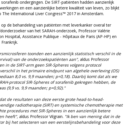
sorafenib ondergingen. De SIRT-patiënten hadden aanzienlijk
erkingen en een aanzienlijke betere kwaliteit van leven, zo blijkt
p The International Liver Congress™ 2017 in Amsterdam.
 op de behandeling van patiënten met leverkanker overal ter
donderzoeker van het SARAH-onderzoek, Professor Valérie
on Hospital, Assistance Publique - Hôpitaux de Paris (AP-HP) en
 Frankrijk.
smicrosferen toonden een aanzienlijk statistisch verschil in de
urvival) van de onderzoekspatiënten aan",
aldus Professor
en in de SIRT-arm geen SIR-Spheres volgens protocol
verschil in het primaire eindpunt van algehele overleving (OS)
(mediaan 8,0 vs. 9,9 maanden; p=0,18). Daarbij komt dat als we
SARAH-protocol SIR-Spheres of sorafenib gekregen hebben, de
as (9,9 vs. 9,9 maanden; p=0,92)."
 dat de resultaten van deze eerste grote head-to-head-
inwendige radiotherapie (SIRT) en systemische chemotherapie met
chte procedures met SIR-Spheres in een aanzienlijk betere
en heeft",
aldus Professor Vilgrain.
"Ik ben van mening dat in de
or bij het selecteren van een eerstelijnsbehandeling voor deze