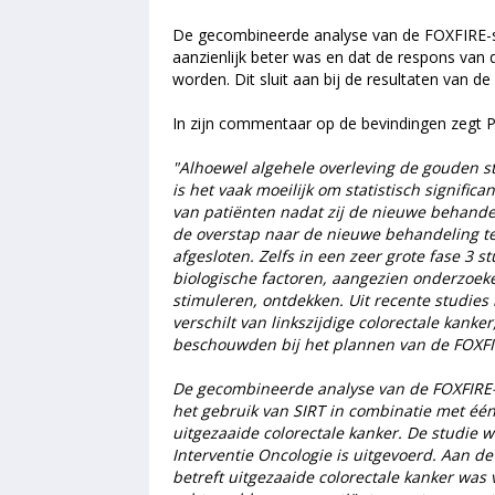
De gecombineerde analyse van de FOXFIRE-stud
aanzienlijk beter was en dat de respons van
worden. Dit sluit aan bij de resultaten van 
In zijn commentaar op de bevindingen zegt P
"Alhoewel algehele overleving de gouden s
is het vaak moeilijk om statistisch signific
van patiënten nadat zij de nieuwe behande
de overstap naar de nieuwe behandeling te
afgesloten. Zelfs in een zeer grote fase 3 st
biologische factoren, aangezien onderzoek
stimuleren, ontdekken. Uit recente studies 
verschilt van linkszijdige colorectale kanke
beschouwden bij het plannen van de FOXFIR
De gecombineerde analyse van de FOXFIRE-s
het gebruik van SIRT in combinatie met één
uitgezaaide colorectale kanker. De studie w
Interventie Oncologie is uitgevoerd. Aan d
betreft uitgezaaide colorectale kanker was