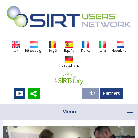
UK
Lëtzebuerg
België
España
France
Italia
Nederland
Deutschland
Links
Partners
Menu