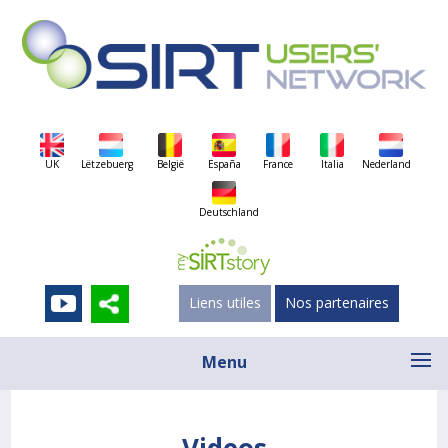
UK
Lëtzebuerg
België
España
France
Italia
Nederland
Deutschland
Liens utiles
Nos partenaires
Menu