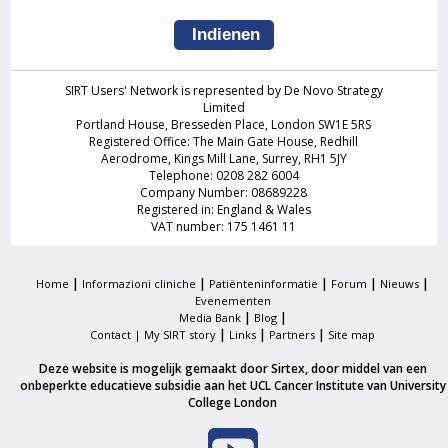
SIRT Users' Network is represented by De Novo Strategy
Limited
Portland House, Bresseden Place, London SW1E 5RS
Registered Office: The Main Gate House, Redhill
Aerodrome, Kings Mill Lane, Surrey, RH1 5JY
Telephone: 0208 282 6004
Company Number: 08689228
Registered in: England & Wales
VAT number: 175 1461 11
|
|
|
|
|
Home
Informazioni cliniche
Patiënteninformatie
Forum
Nieuws
Evenementen
|
|
Media Bank
Blog
|
|
|
Contact |
My SIRT story
Links
Partners
Site map
Deze website is mogelijk gemaakt door Sirtex, door middel van een
onbeperkte educatieve subsidie aan het UCL Cancer Institute van University
College London