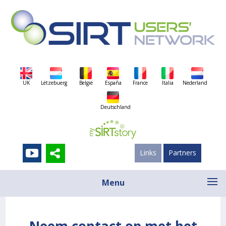
UK
Lëtzebuerg
België
España
France
Italia
Nederland
Deutschland
Links
Partners
Menu